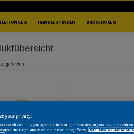
NLEITUNGEN
HÄNDLER FINDEN
BROSCHÜREN
uktübersicht
te gefunden
ct your privacy.
 “Accept All Cookies”, you agree to the storing of cookies on your device to enhanc
analyze site usage, and assist in our marketing efforts.
Cookie Statement for m