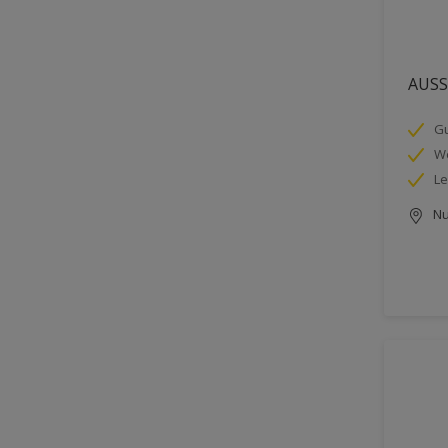
AUSSE
Gu
We
Le
Nu