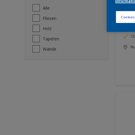
informati
Alle
Innen
Cookies
Fliesen
Holz
Ge
Üb
Tapeten
Nu
Wände