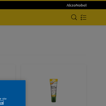
e site
ore