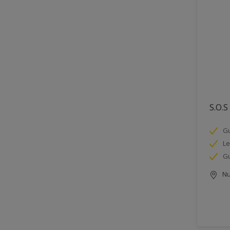
S.O.S
Gu
Le
Gu
Nu