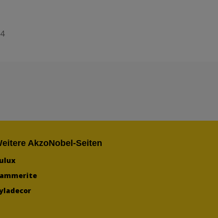
4
eitere AkzoNobel-Seiten
ulux
ammerite
yladecor