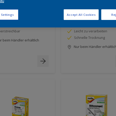
on.
 Reparatur Moltofill
S.O.S. Easy Wandfarbe
 Settings
Accept All Cookies
Rej
brauchsfertig
Gebrauchsfertig
erstreichbar
Leicht zu verarbeiten
Schnelle Trocknung
r beim Händler erhältlich
Nur beim Händler erhältlic