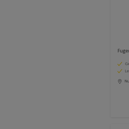
Fuge
Ge
Le
Nu