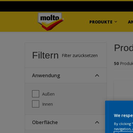
PRODUKTE
A
Prod
Filtern
Filter zurücksetzen
50
Produk
Anwendung
Außen
Innen
We respe
Oberfläche
By clicking
navigation, 