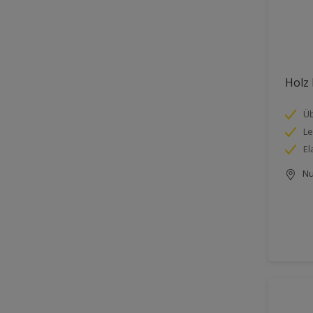
Holz 
Üb
Le
El
Nu