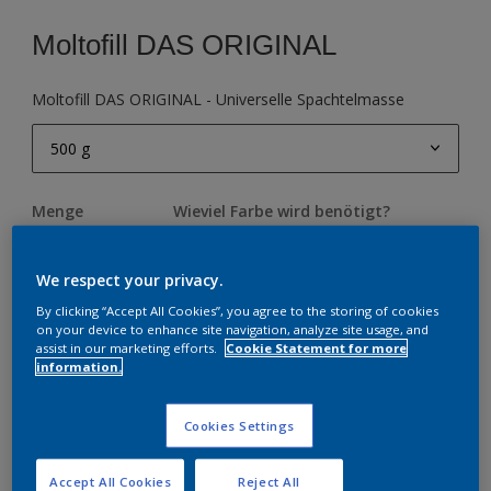
Moltofill DAS ORIGINAL
Moltofill DAS ORIGINAL - Universelle Spachtelmasse
500 g
500 g
Menge
Wieviel Farbe wird benötigt?
1 kg
BERECHNEN
2 kg
We respect your privacy.
5 kg
By clicking “Accept All Cookies”, you agree to the storing of cookies
ZUR EINKAUFSLISTE HINZUFÜGEN
on your device to enhance site navigation, analyze site usage, and
10 kg
assist in our marketing efforts.
Cookie Statement for more
information.
Einen Händler finden
Cookies Settings
Accept All Cookies
Reject All