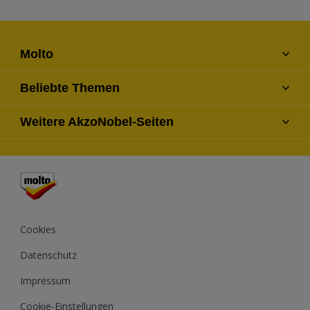
Molto
Kontaktiere uns
Beliebte Themen
Finde einen Händler
Farben
Weitere AkzoNobel-Seiten
Über uns
Fragen und Antworten
Seitenverzeichnis
Dulux
Lexikon
Hammerite
Xyladecor
Cookies
Datenschutz
Impressum
Cookie-Einstellungen