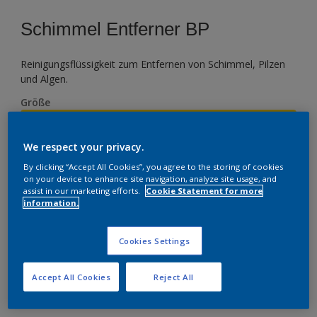
Schimmel Entferner BP
Reinigungsflüssigkeit zum Entfernen von Schimmel, Pilzen
und Algen.
Größe
500 ml
We respect your privacy.
Menge
By clicking “Accept All Cookies”, you agree to the storing of cookies
on your device to enhance site navigation, analyze site usage, and
assist in our marketing efforts.
Cookie Statement for more
information.
ZUR EINKAUFSLISTE HINZUFÜGEN
Cookies Settings
Accept All Cookies
Reject All
Einen Händler finden