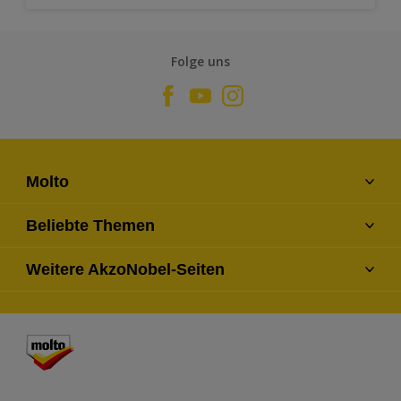
Folge uns
Molto
Kontaktiere uns
Beliebte Themen
Finde einen Händler
Farben
Weitere AkzoNobel-Seiten
Über uns
Fragen und Antworten
Seitenverzeichnis
Dulux
Lexikon
Hammerite
Xyladecor