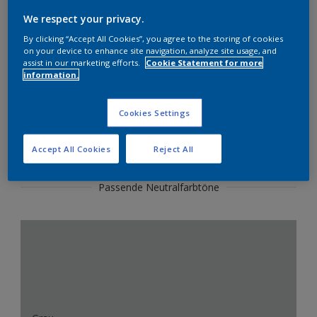
Produkte in diesem Farbton finden
We respect your privacy.
By clicking “Accept All Cookies”, you agree to the storing of cookies
LOS GEHTS
on your device to enhance site navigation, analyze site usage, and
assist in our marketing efforts.
Cookie Statement for more
information.
Cookies Settings
Farbauswahl
Accept All Cookies
Reject All
Passende Neutralfarbtöne