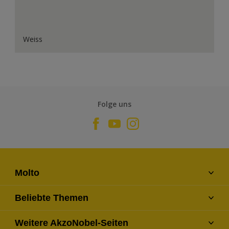
Weiss
Folge uns
Molto
Kontaktiere uns
Beliebte Themen
Finde einen Händler
Farben
Weitere AkzoNobel-Seiten
Über uns