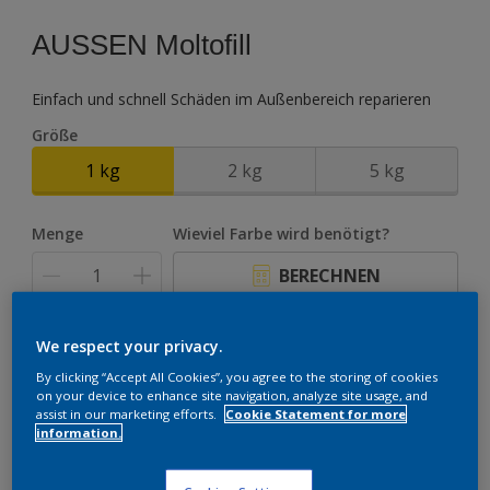
AUSSEN Moltofill
Einfach und schnell Schäden im Außenbereich reparieren
Größe
1 kg
2 kg
5 kg
Menge
Wieviel Farbe wird benötigt?
BERECHNEN
We respect your privacy.
ZUR EINKAUFSLISTE HINZUFÜGEN
By clicking “Accept All Cookies”, you agree to the storing of cookies
on your device to enhance site navigation, analyze site usage, and
assist in our marketing efforts.
Cookie Statement for more
information.
Einen Händler finden