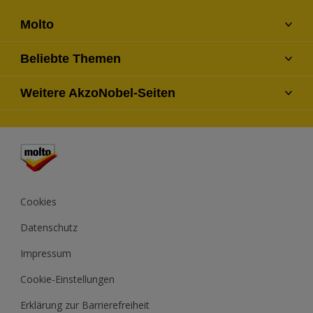
Molto
Kontaktiere uns
Beliebte Themen
Finde einen Händler
Farben
Weitere AkzoNobel-Seiten
Über uns
Fragen und Antworten
Seitenverzeichnis
Dulux
Lexikon
Hammerite
Xyladecor
Cookies
Datenschutz
Impressum
Cookie-Einstellungen
Erklärung zur Barrierefreiheit