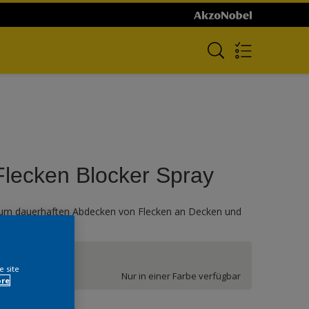
Flecken Blocker Spray
um dauerhaften Abdecken von Flecken an Decken und
änden
Weiss
e site
Nur in einer Farbe verfügbar
ore